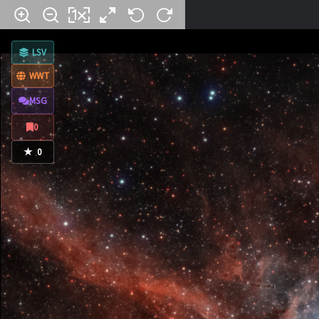
LSV
WWT
MSG
0
★
0