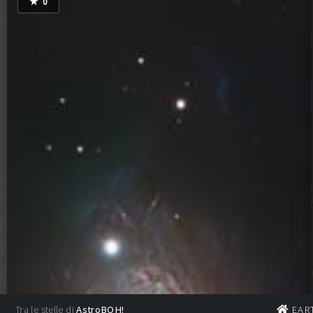
★
0
Data
Tipo
N°
Durata (s)
📅 09/04/2026 | Light — Filtro: NG
Tra le stelle di
AstroBOH!
EAR