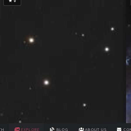
★
0
Filtro
Gain/ISO
Bin
Temp.
S1
TH
EXPLORE
BLOG
ABOUT US
CO