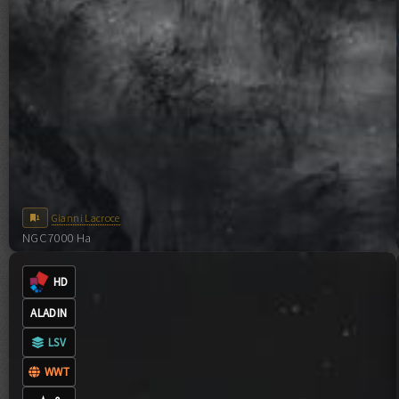
Gianni Lacroce
1
NGC7000 Ha
0
COMMENTI
CC-BY-NC-ND-4.0
HD
ALADIN
LSV
WWT