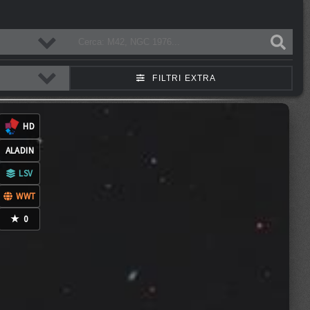
FILTRI EXTRA
0
COMMENTI
CC-BY-NC-ND-4.0
HD
ALADIN
LSV
WWT
★
0