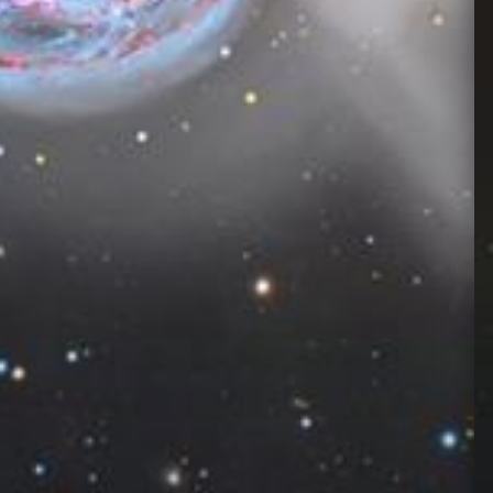
24/04/26
Flat
40
2