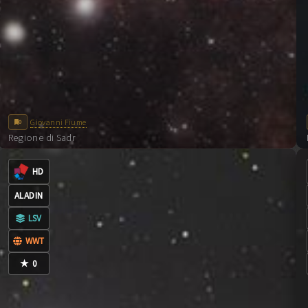
Data
Tipo
N°
Esposizione (s)
📅 22/05/2026
22/05/26
Light
62
300
📅 23/05/2026
23/05/26
Light
28
60
23/05/26
Flat
40
2.7
Giovanni Fiume
0
Regione di Sadr
0
COMMENTI
HD
ALADIN
LSV
WWT
★
0