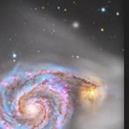
Data
Tipo
N°
Esposizione (s)
📅 24/04/2026
24/04/26
Light
80
300