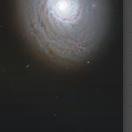
G:100
1x1
-5 °C