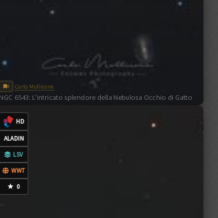
Filtro
Gain/ISO
Bin
Temp.
G:100
1x1
-5 °C
G:100
1x1
-5 °C
G:100
1x1
-5 °C
Carlo Mollicone
0
NGC 6543: L'intricato splendore della Nebulosa Occhio di Gatto
0
COMMENTI
CC-BY-NC-ND-4.0
HD
ALADIN
LSV
WWT
★
0