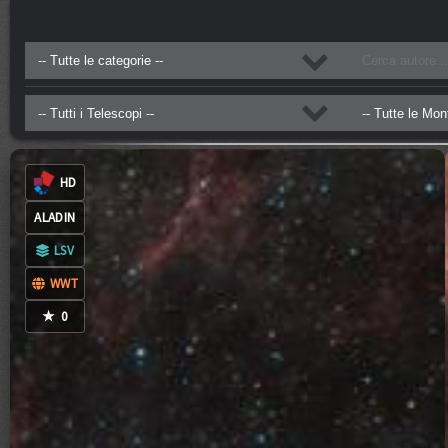
0
COMMENTI
CC-BY-NC-ND-4.0
HD
ALADIN
LSV
WWT
★
0