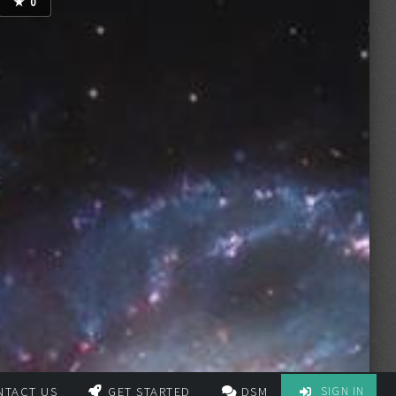
★
0
SIGN IN
NTACT US
GET STARTED
DSM