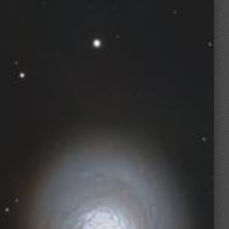
Filtro
Gain/ISO
Bin
Temp.
G:100
1x1
-5 °C