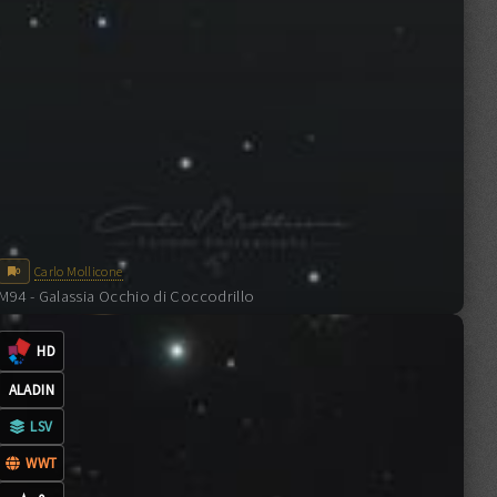
Carlo Mollicone
0
M94 - Galassia Occhio di Coccodrillo
0
COMMENTI
CC-BY-NC-SA-4.0
HD
ALADIN
LSV
WWT