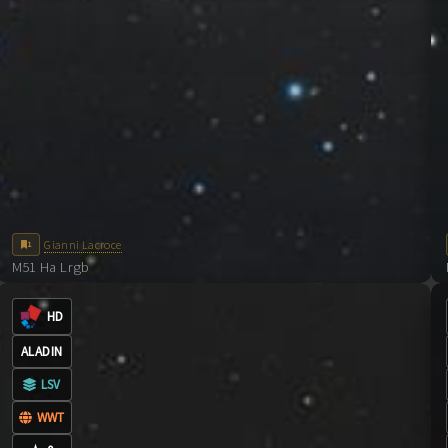
Gianni Lacroce
1
M51 Ha Lrgb
0
COMMENTI
CC-BY-NC-ND-4.0
HD
ALADIN
LSV
WWT