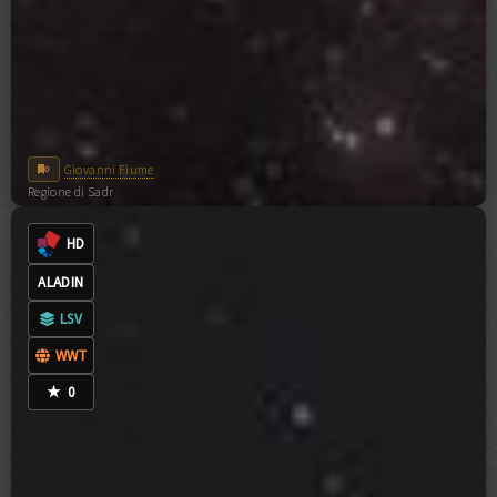
Giovanni Fiume
0
Regione di Sadr
0
COMMENTI
CC-BY-NC-ND-4.0
HD
ALADIN
LSV
WWT
★
0