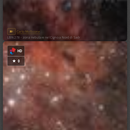
Carlo Mollicone
0
LBN 278 - zona nebulare nel Cigno a Nord di Sadr
0
COMMENTI
HD
★
0