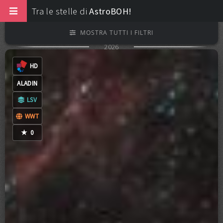
Tra le stelle di
AstroBOH!
MOSTRA TUTTI I FILTRI
2026
0
COMMENTI
CC-BY-NC-ND-4.0
HD
ALADIN
LSV
FILTRI EXTRA
WWT
★
0