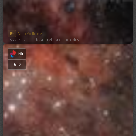
Carlo Mollicone
0
LBN 278 - zona nebulare nel Cigno a Nord di Sadr
0
COMMENTI
HD
★
0