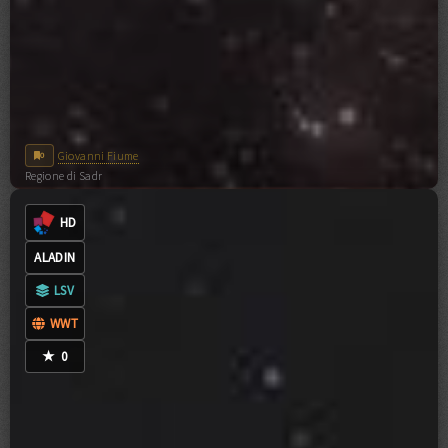
Giovanni Fiume
0
Regione di Sadr
0
COMMENTI
CC-BY-NC-ND-4.0
HD
ALADIN
LSV
WWT
★
0