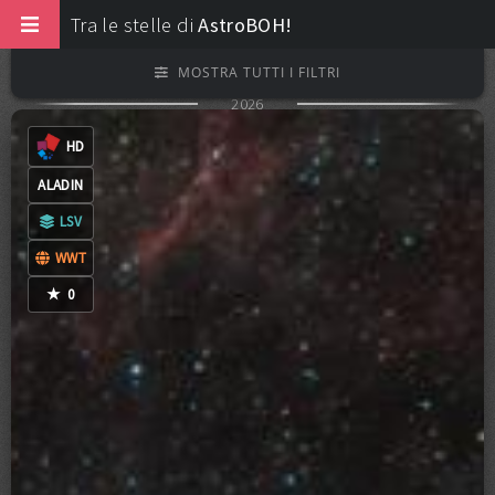
Tra le stelle di
AstroBOH!
MOSTRA TUTTI I FILTRI
2026
0
COMMENTI
CC-BY-NC-ND-4.0
HD
ALADIN
LSV
FILTRI EXTRA
WWT
★
0