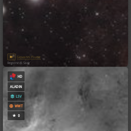
Giovanni Fiume
0
Regione di Sadr
0
COMMENTI
CC0-1.0
HD
ALADIN
LSV
WWT
★
0