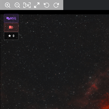
MSG
0
★
0