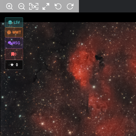
LSV
WWT
MSG
0
★
0