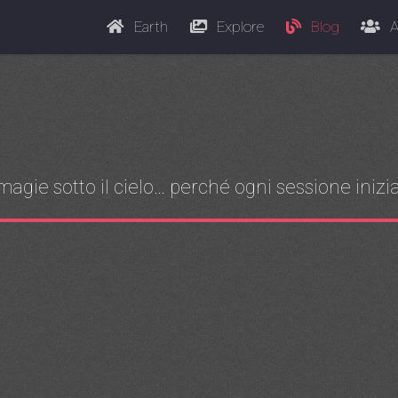
Earth
Explore
Blog
A
le magie sotto il cielo… perché ogni sessione ini
.