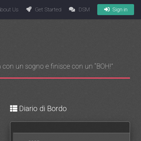
bout Us
Get Started
DSM
Sign in
zia con un sogno e finisce con un “BOH!”
Diario di Bordo