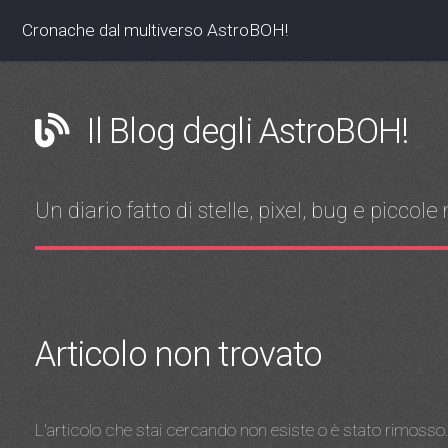
Cronache dal multiverso
AstroBOH!
Il Blog degli AstroBOH!
Un diario fatto di stelle, pixel, bug e picco
Articolo non trovato
L'articolo che stai cercando non esiste o è stato rimosso