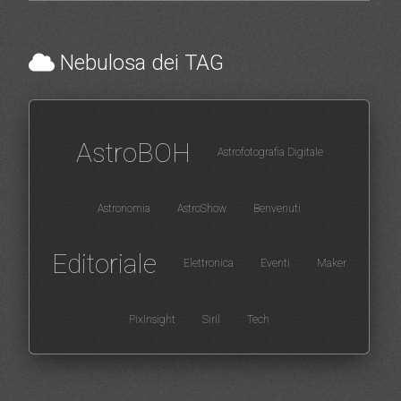
Nebulosa dei TAG
AstroBOH
Astrofotografia Digitale
Astronomia
AstroShow
Benvenuti
Editoriale
Elettronica
Eventi
Maker
PixInsight
Siril
Tech